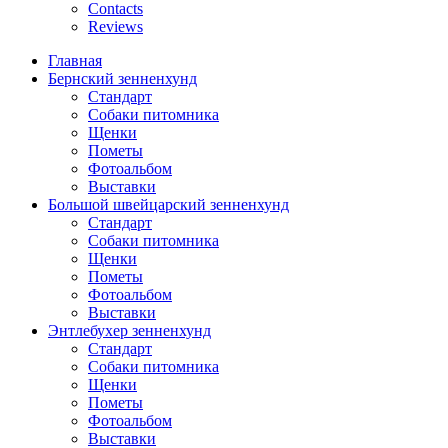
Contacts
Reviews
Главная
Бернский зенненхунд
Стандарт
Собаки питомника
Щенки
Пометы
Фотоальбом
Выставки
Большой швейцарский зенненхунд
Стандарт
Собаки питомника
Щенки
Пометы
Фотоальбом
Выставки
Энтлебухер зенненхунд
Стандарт
Собаки питомника
Щенки
Пометы
Фотоальбом
Выставки