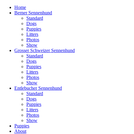
Home
Berner Sennenhund
Standard
Dogs
Puppies
Litters
Photos
Show
Grosser Schweizer Sennenhund
Standard
Dogs
Puppies
Litters
Photos
Show
Entlebucher Sennenhund
Standard
Dogs
Puppies
Litters
Photos
Show
Puppies
About