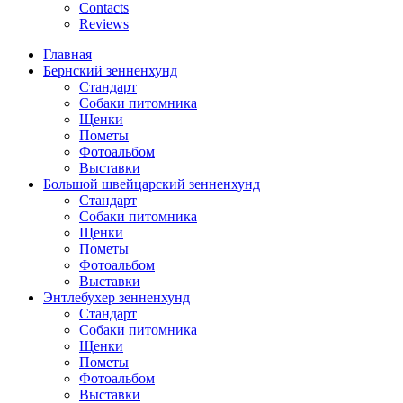
Contacts
Reviews
Главная
Бернский зенненхунд
Стандарт
Собаки питомника
Щенки
Пометы
Фотоальбом
Выставки
Большой швейцарский зенненхунд
Стандарт
Собаки питомника
Щенки
Пометы
Фотоальбом
Выставки
Энтлебухер зенненхунд
Стандарт
Собаки питомника
Щенки
Пометы
Фотоальбом
Выставки