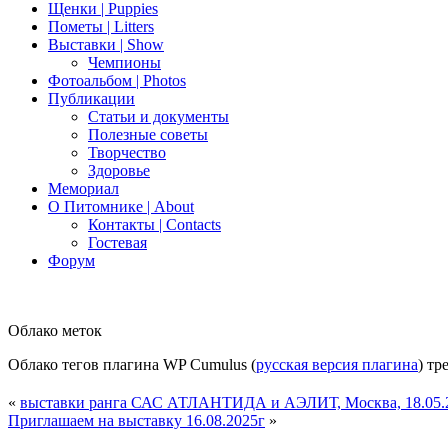
Щенки | Puppies
Пометы | Litters
Выставки | Show
Чемпионы
Фотоальбом | Photos
Публикации
Статьи и документы
Полезные советы
Творчество
Здоровье
Мемориал
О Питомнике | About
Контакты | Contacts
Гостевая
Форум
Облако меток
Облако тегов плагина WP Cumulus (
русская версия плагина
) тр
«
выставки ранга САС АТЛАНТИДА и АЭЛИТ, Москва, 18.05.2
Приглашаем на выставку 16.08.2025г
»