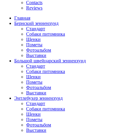
Contacts
Reviews
Главная
Бернский зенненхунд
Стандарт
Собаки питомника
Щенки
Пометы
Фотоальбом
Выставки
Большой швейцарский зенненхунд
Стандарт
Собаки питомника
Щенки
Пометы
Фотоальбом
Выставки
Энтлебухер зенненхунд
Стандарт
Собаки питомника
Щенки
Пометы
Фотоальбом
Выставки