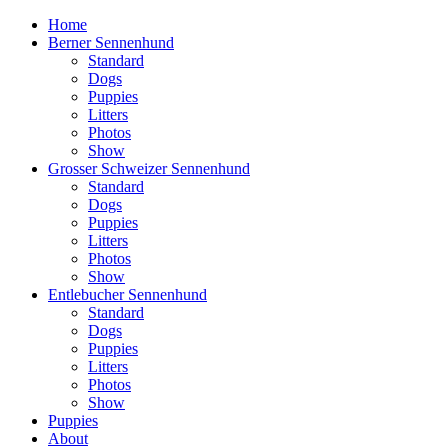
Home
Berner Sennenhund
Standard
Dogs
Puppies
Litters
Photos
Show
Grosser Schweizer Sennenhund
Standard
Dogs
Puppies
Litters
Photos
Show
Entlebucher Sennenhund
Standard
Dogs
Puppies
Litters
Photos
Show
Puppies
About